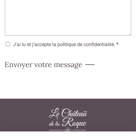
V
J'ai lu et j'accepte la
politique de confidentialité
.
*
a
l
Envoyer votre message
i
d
a
t
i
o
n
d
e
l
a