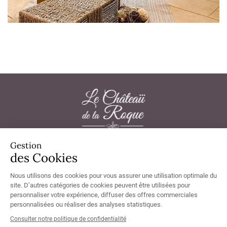
Gestion
Château de la Roque 50180 Thèreval - Tél.
02 33 57 33 20
des Cookies
Nous utilisons des cookies pour vous assurer une utilisation optimale du
site. D’autres catégories de cookies peuvent être utilisées pour
personnaliser votre expérience, diffuser des offres commerciales
Chambres non accessibles aux personnes à mobilité réduite, non
accessibles en fauteuil.
personnalisées ou réaliser des analyses statistiques.
Les animaux ne sont pas acceptés.
Consulter notre politique de confidentialité