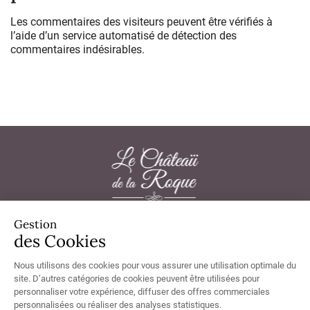
Les commentaires des visiteurs peuvent être vérifiés à
l’aide d’un service automatisé de détection des
commentaires indésirables.
Gestion
Château de la Roque 50180 Thèreval - Tél.
02 33 57 33 20
des Cookies
Nous utilisons des cookies pour vous assurer une utilisation optimale du
site. D’autres catégories de cookies peuvent être utilisées pour
personnaliser votre expérience, diffuser des offres commerciales
Chambres non accessibles aux personnes à mobilité réduite, non
accessibles en fauteuil.
personnalisées ou réaliser des analyses statistiques.