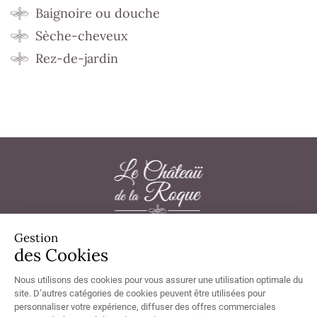
Baignoire ou douche
Sèche-cheveux
Rez-de-jardin
Gestion
Château de la Roque 50180 Thèreval - Tél.
02 33 57 33 20
des Cookies
Nous utilisons des cookies pour vous assurer une utilisation optimale du
site. D’autres catégories de cookies peuvent être utilisées pour
personnaliser votre expérience, diffuser des offres commerciales
Chambres non accessibles aux personnes à mobilité réduite, non