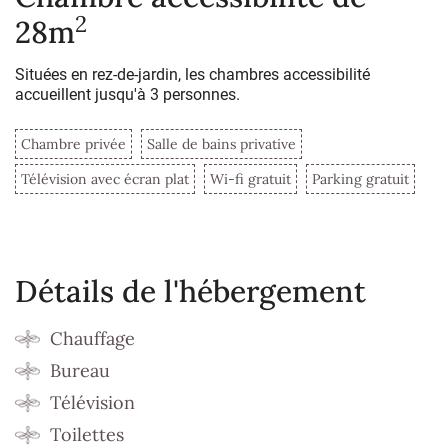
2
28m
Situées en rez-de-jardin, les chambres accessibilité
accueillent jusqu'à 3 personnes.
Chambre privée
Salle de bains privative
Télévision avec écran plat
Wi-fi gratuit
Parking gratuit
Détails de l'hébergement
Chauffage
Bureau
Télévision
Toilettes