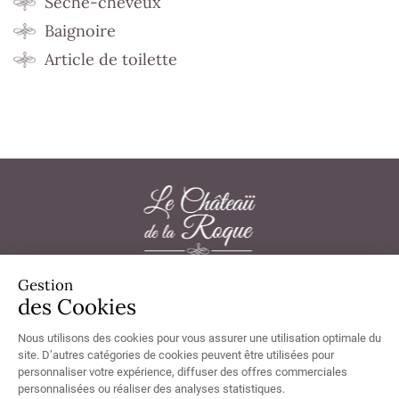
Séche-cheveux
Baignoire
Article de toilette
Gestion
Château de la Roque 50180 Thèreval - Tél.
02 33 57 33 20
des Cookies
Nous utilisons des cookies pour vous assurer une utilisation optimale du
site. D’autres catégories de cookies peuvent être utilisées pour
personnaliser votre expérience, diffuser des offres commerciales
Chambres non accessibles aux personnes à mobilité réduite, non
accessibles en fauteuil.
personnalisées ou réaliser des analyses statistiques.